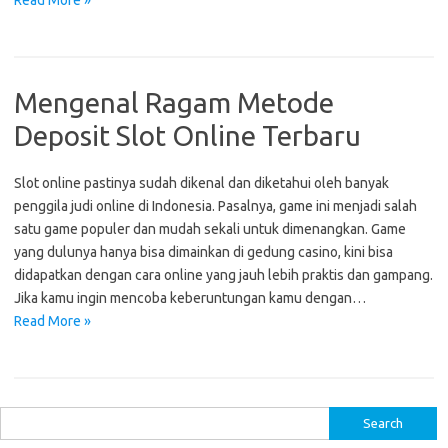
Read More »
Mengenal Ragam Metode
Deposit Slot Online Terbaru
Slot online pastinya sudah dikenal dan diketahui oleh banyak
penggila judi online di Indonesia. Pasalnya, game ini menjadi salah
satu game populer dan mudah sekali untuk dimenangkan. Game
yang dulunya hanya bisa dimainkan di gedung casino, kini bisa
didapatkan dengan cara online yang jauh lebih praktis dan gampang.
Jika kamu ingin mencoba keberuntungan kamu dengan…
Read More »
S
e