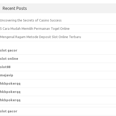
a
Recent Posts
r
c
Uncovering the Secrets of Casino Success
h
5 Cara Mudah Memilih Permainan Togel Online
f
o
Mengenal Ragam Metode Deposit Slot Online Terbaru
r
:
slot gacor
slot online
slot88
mejavip
hkbpokerqq
hkbpokerqq
hkbpokerqq
slot gacor