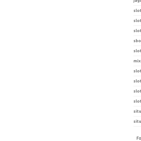
jag
slo
slo
slo
sbo
slo
mix
slo
slo
slo
slo
sit
sit
Fo