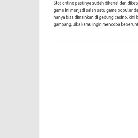
Slot online pastinya sudah dikenal dan diket
game ini menjadi salah satu game populer 
hanya bisa dimainkan di gedung casino, kini 
gampang. Jika kamu ingin mencoba keber