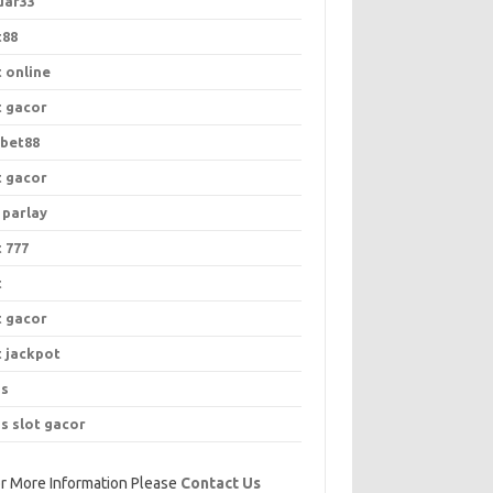
uar33
t88
t online
t gacor
bet88
t gacor
 parlay
t 777
t
t gacor
t jackpot
us
us slot gacor
r More Information Please
Contact Us