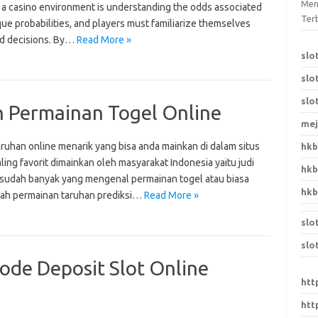
Men
in a casino environment is understanding the odds associated
Ter
ue probabilities, and players must familiarize themselves
ed decisions. By…
Read More »
slo
slo
slo
 Permainan Togel Online
mej
aruhan online menarik yang bisa anda mainkan di dalam situs
hk
ing favorit dimainkan oleh masyarakat Indonesia yaitu judi
hk
i sudah banyak yang mengenal permainan togel atau biasa
hk
uah permainan taruhan prediksi…
Read More »
slo
slo
de Deposit Slot Online
htt
htt