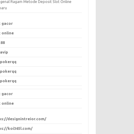
genal Ragam Metode Deposit Slot Online
baru
t gacor
t online
t88
avip
bpokerqq
bpokerqq
bpokerqq
t gacor
t online
ps://designintreior.com/
ps://koi365l.com/