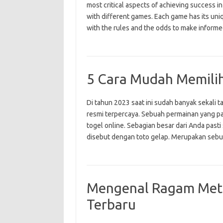
most critical aspects of achieving success 
with different games. Each game has its uniq
with the rules and the odds to make inform
5 Cara Mudah Memilih
Di tahun 2023 saat ini sudah banyak sekali t
resmi terpercaya. Sebuah permainan yang pal
togel online. Sebagian besar dari Anda past
disebut dengan toto gelap. Merupakan seb
Mengenal Ragam Meto
Terbaru