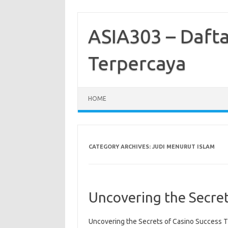
Skip
to
content
ASIA303 – Dafta
Terpercaya
HOME
CATEGORY ARCHIVES:
JUDI MENURUT ISLAM
Uncovering the Secret
Uncovering the Secrets of Casino Success 