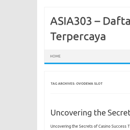
Skip
to
content
ASIA303 – Dafta
Terpercaya
HOME
TAG ARCHIVES:
OVODEWA SLOT
Uncovering the Secret
Uncovering the Secrets of Casino Success 