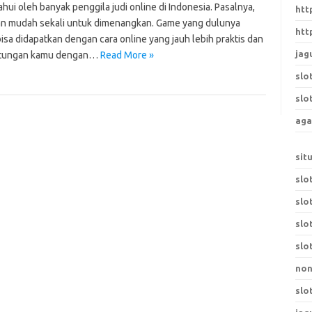
ahui oleh banyak penggila judi online di Indonesia. Pasalnya,
htt
dan mudah sekali untuk dimenangkan. Game yang dulunya
htt
bisa didapatkan dengan cara online yang jauh lebih praktis dan
jag
untungan kamu dengan…
Read More »
slo
slo
ag
sit
slo
slo
slo
slo
non
slo