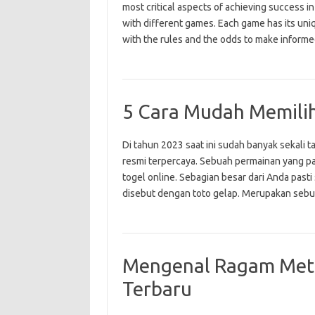
most critical aspects of achieving success 
with different games. Each game has its uniq
with the rules and the odds to make inform
5 Cara Mudah Memilih
Di tahun 2023 saat ini sudah banyak sekali t
resmi terpercaya. Sebuah permainan yang pal
togel online. Sebagian besar dari Anda past
disebut dengan toto gelap. Merupakan seb
Mengenal Ragam Meto
Terbaru