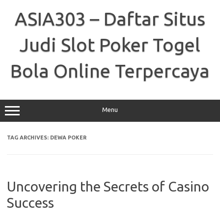
Skip
to
ASIA303 – Daftar Situs
content
Judi Slot Poker Togel
Bola Online Terpercaya
Menu
TAG ARCHIVES:
DEWA POKER
Uncovering the Secrets of Casino
Success