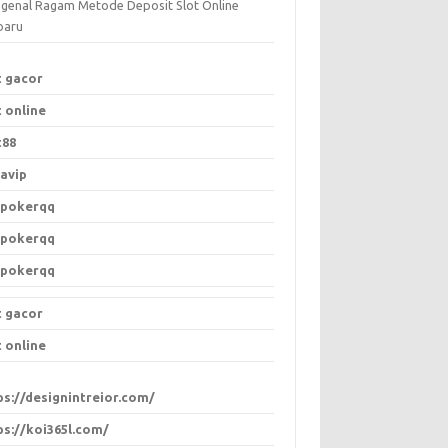
genal Ragam Metode Deposit Slot Online
baru
t gacor
t online
t88
avip
bpokerqq
bpokerqq
bpokerqq
t gacor
t online
ps://designintreior.com/
ps://koi365l.com/