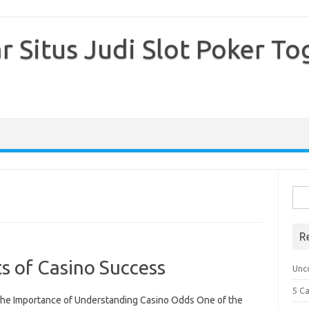
r Situs Judi Slot Poker To
Sea
for:
R
s of Casino Success
Unc
5 C
The Importance of Understanding Casino Odds One of the