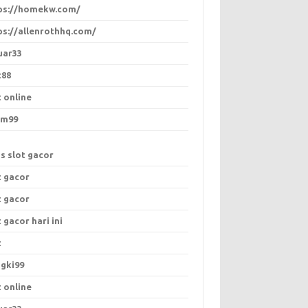
ps://homekw.com/
ps://allenrothhq.com/
uar33
t88
t online
am99
us slot gacor
t gacor
t gacor
t gacor hari ini
t
gki99
t online