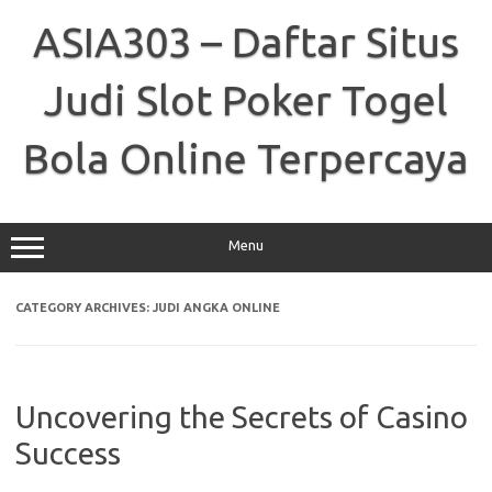
Skip
to
ASIA303 – Daftar Situs
content
Judi Slot Poker Togel
Bola Online Terpercaya
Menu
CATEGORY ARCHIVES:
JUDI ANGKA ONLINE
Uncovering the Secrets of Casino
Success