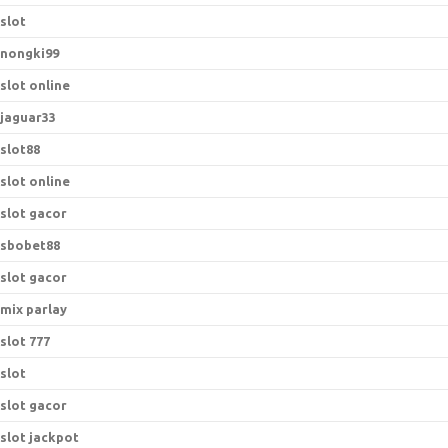
slot
nongki99
slot online
jaguar33
slot88
slot online
slot gacor
sbobet88
slot gacor
mix parlay
slot 777
slot
slot gacor
slot jackpot