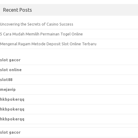
a
Recent Posts
r
c
Uncovering the Secrets of Casino Success
h
5 Cara Mudah Memilih Permainan Togel Online
f
o
Mengenal Ragam Metode Deposit Slot Online Terbaru
r
:
slot gacor
slot online
slot88
mejavip
hkbpokerqq
hkbpokerqq
hkbpokerqq
slot gacor