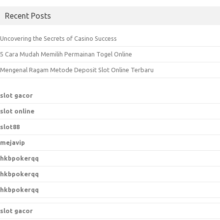
a
Recent Posts
r
c
Uncovering the Secrets of Casino Success
h
5 Cara Mudah Memilih Permainan Togel Online
f
o
Mengenal Ragam Metode Deposit Slot Online Terbaru
r
:
slot gacor
slot online
slot88
mejavip
hkbpokerqq
hkbpokerqq
hkbpokerqq
slot gacor