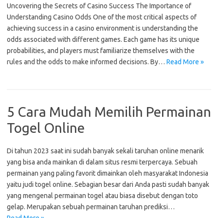
Uncovering the Secrets of Casino Success The Importance of
Understanding Casino Odds One of the most critical aspects of
achieving success in a casino environment is understanding the
odds associated with different games. Each game has its unique
probabilities, and players must familiarize themselves with the
rules and the odds to make informed decisions. By…
Read More »
5 Cara Mudah Memilih Permainan
Togel Online
Di tahun 2023 saat ini sudah banyak sekali taruhan online menarik
yang bisa anda mainkan di dalam situs resmi terpercaya. Sebuah
permainan yang paling favorit dimainkan oleh masyarakat Indonesia
yaitu judi togel online. Sebagian besar dari Anda pasti sudah banyak
yang mengenal permainan togel atau biasa disebut dengan toto
gelap. Merupakan sebuah permainan taruhan prediksi…