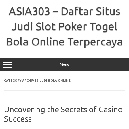
Skip
to
ASIA303 – Daftar Situs
content
Judi Slot Poker Togel
Bola Online Terpercaya
Menu
CATEGORY ARCHIVES:
JUDI BOLA ONLINE
Uncovering the Secrets of Casino
Success