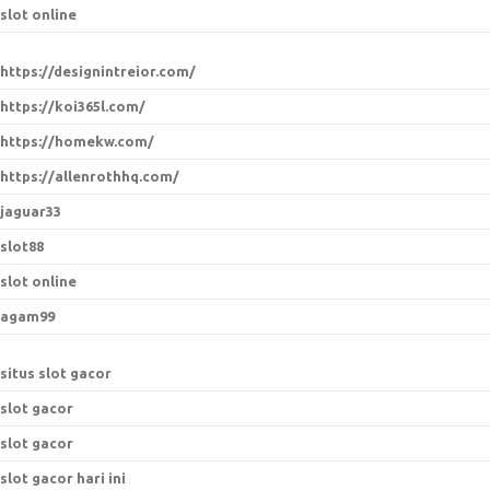
slot online
https://designintreior.com/
https://koi365l.com/
https://homekw.com/
https://allenrothhq.com/
jaguar33
slot88
slot online
agam99
situs slot gacor
slot gacor
slot gacor
slot gacor hari ini