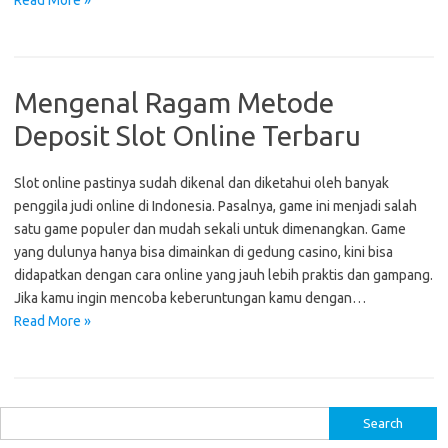
Read More »
Mengenal Ragam Metode
Deposit Slot Online Terbaru
Slot online pastinya sudah dikenal dan diketahui oleh banyak
penggila judi online di Indonesia. Pasalnya, game ini menjadi salah
satu game populer dan mudah sekali untuk dimenangkan. Game
yang dulunya hanya bisa dimainkan di gedung casino, kini bisa
didapatkan dengan cara online yang jauh lebih praktis dan gampang.
Jika kamu ingin mencoba keberuntungan kamu dengan…
Read More »
S
e