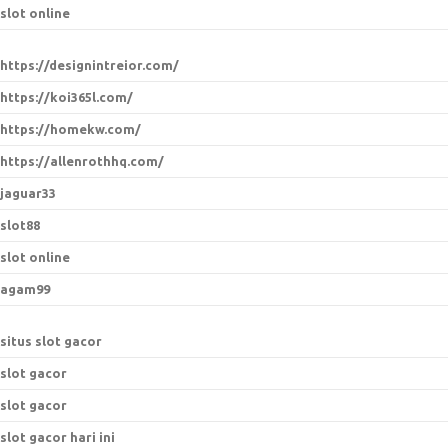
slot online
https://designintreior.com/
https://koi365l.com/
https://homekw.com/
https://allenrothhq.com/
jaguar33
slot88
slot online
agam99
situs slot gacor
slot gacor
slot gacor
slot gacor hari ini