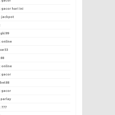
t gacor
t gacor hari ini
t jackpot
t
gki99
t online
uar33
t88
t online
t gacor
bet88
t gacor
 parlay
t 777