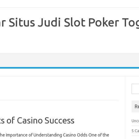
r Situs Judi Slot Poker To
Sea
for:
R
s of Casino Success
Unc
5 C
The Importance of Understanding Casino Odds One of the