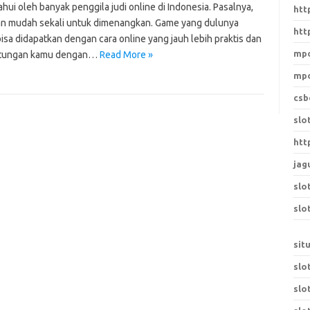
ahui oleh banyak penggila judi online di Indonesia. Pasalnya,
htt
dan mudah sekali untuk dimenangkan. Game yang dulunya
htt
bisa didapatkan dengan cara online yang jauh lebih praktis dan
mp
untungan kamu dengan…
Read More »
mp
cs
slo
htt
jag
slo
slo
sit
slo
slo