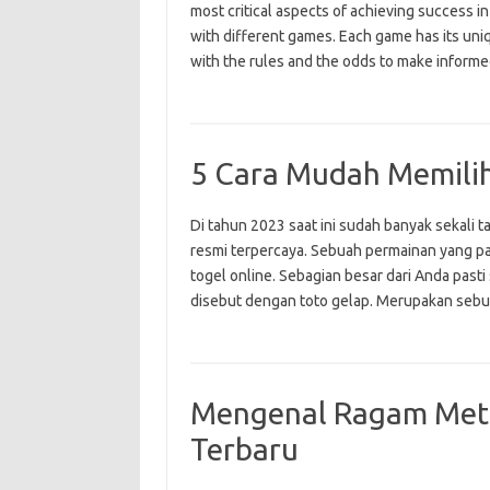
most critical aspects of achieving success 
with different games. Each game has its uniq
with the rules and the odds to make inform
5 Cara Mudah Memilih
Di tahun 2023 saat ini sudah banyak sekali t
resmi terpercaya. Sebuah permainan yang pal
togel online. Sebagian besar dari Anda past
disebut dengan toto gelap. Merupakan seb
Mengenal Ragam Meto
Terbaru