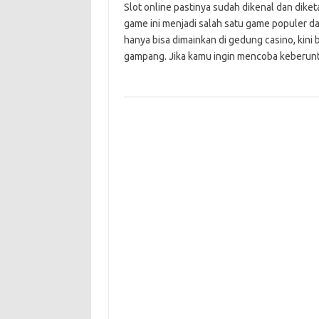
Slot online pastinya sudah dikenal dan diket
game ini menjadi salah satu game populer 
hanya bisa dimainkan di gedung casino, kini 
gampang. Jika kamu ingin mencoba keber