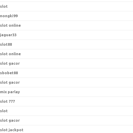
slot
nongki99
slot online
jaguar33
slot88
slot online
slot gacor
sbobet88
slot gacor
mix parlay
slot 777
slot
slot gacor
slot jackpot