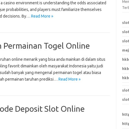
Men
in a casino environment is understanding the odds associated
Ter
ue probabilities, and players must familiarize themselves
ed decisions. By…
Read More »
slo
slo
slo
 Permainan Togel Online
mej
aruhan online menarik yang bisa anda mainkan di dalam situs
hk
ing favorit dimainkan oleh masyarakat Indonesia yaitu judi
hk
i sudah banyak yang mengenal permainan togel atau biasa
hk
uah permainan taruhan prediksi…
Read More »
slo
slo
de Deposit Slot Online
htt
htt