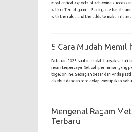
most critical aspects of achieving success 
with different games. Each game has its uniq
with the rules and the odds to make inform
5 Cara Mudah Memilih
Di tahun 2023 saat ini sudah banyak sekali t
resmi terpercaya. Sebuah permainan yang pal
togel online. Sebagian besar dari Anda past
disebut dengan toto gelap. Merupakan seb
Mengenal Ragam Meto
Terbaru