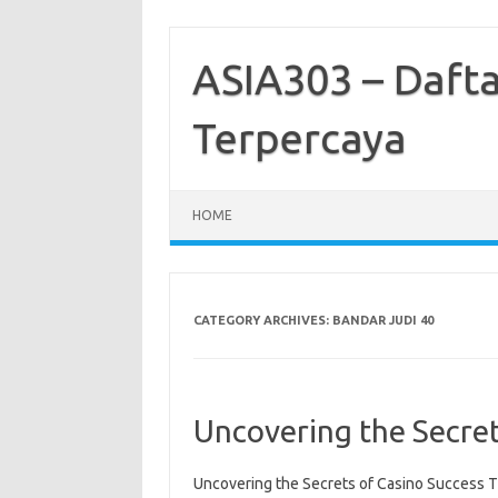
Skip
to
content
ASIA303 – Dafta
Terpercaya
HOME
CATEGORY ARCHIVES:
BANDAR JUDI 40
Uncovering the Secret
Uncovering the Secrets of Casino Success 