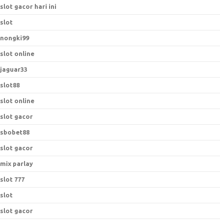
slot gacor hari ini
slot
nongki99
slot online
jaguar33
slot88
slot online
slot gacor
sbobet88
slot gacor
mix parlay
slot 777
slot
slot gacor