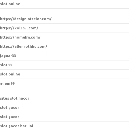
slot online
https://designintreior.com/
https://koi365l.com/
https://homekw.com/
https://allenrothhq.com/
jaguar33
slot88
slot online
agam99
situs slot gacor
slot gacor
slot gacor
slot gacor hari ini