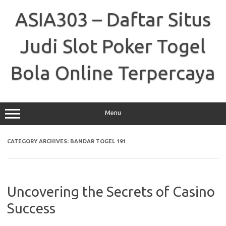
Skip
to
ASIA303 – Daftar Situs
content
Judi Slot Poker Togel
Bola Online Terpercaya
Menu
CATEGORY ARCHIVES:
BANDAR TOGEL 191
Uncovering the Secrets of Casino
Success