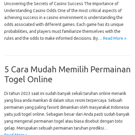
Uncovering the Secrets of Casino Success The Importance of
Understanding Casino Odds One of the most critical aspects of
achieving success in a casino environment is understanding the
odds associated with different games. Each game has its unique
probabilities, and players must familiarize themselves with the
rules and the odds to make informed decisions. By…
Read More »
5 Cara Mudah Memilih Permainan
Togel Online
Di tahun 2023 saat ini sudah banyak sekali taruhan online menarik
yang bisa anda mainkan di dalam situs resmi terpercaya. Sebuah
permainan yang paling favorit dimainkan oleh masyarakat Indonesia
yaitu judi togel online. Sebagian besar dari Anda pasti sudah banyak
yang mengenal permainan togel atau biasa disebut dengan toto
gelap. Merupakan sebuah permainan taruhan prediksi…