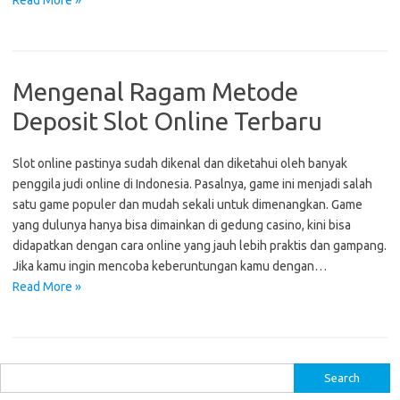
Read More »
Mengenal Ragam Metode
Deposit Slot Online Terbaru
Slot online pastinya sudah dikenal dan diketahui oleh banyak
penggila judi online di Indonesia. Pasalnya, game ini menjadi salah
satu game populer dan mudah sekali untuk dimenangkan. Game
yang dulunya hanya bisa dimainkan di gedung casino, kini bisa
didapatkan dengan cara online yang jauh lebih praktis dan gampang.
Jika kamu ingin mencoba keberuntungan kamu dengan…
Read More »
S
e