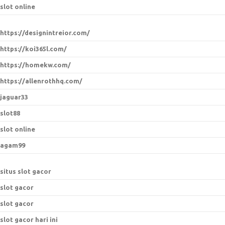
slot online
https://designintreior.com/
https://koi365l.com/
https://homekw.com/
https://allenrothhq.com/
jaguar33
slot88
slot online
agam99
situs slot gacor
slot gacor
slot gacor
slot gacor hari ini