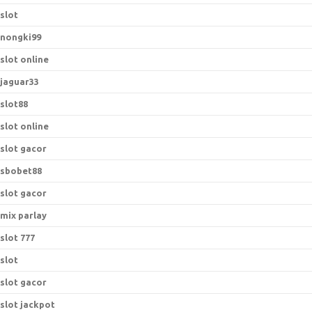
slot
nongki99
slot online
jaguar33
slot88
slot online
slot gacor
sbobet88
slot gacor
mix parlay
slot 777
slot
slot gacor
slot jackpot