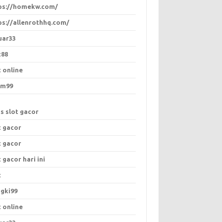
ps://homekw.com/
ps://allenrothhq.com/
uar33
t88
t online
am99
us slot gacor
t gacor
t gacor
t gacor hari ini
t
gki99
t online