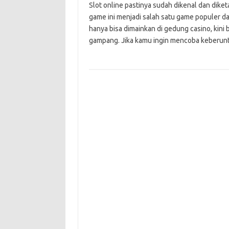
Slot online pastinya sudah dikenal dan diket
game ini menjadi salah satu game populer 
hanya bisa dimainkan di gedung casino, kini 
gampang. Jika kamu ingin mencoba keber