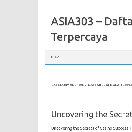
Skip
to
content
ASIA303 – Dafta
Terpercaya
HOME
CATEGORY ARCHIVES:
DAFTAR JUDI BOLA TERPE
Uncovering the Secret
Uncovering the Secrets of Casino Success 