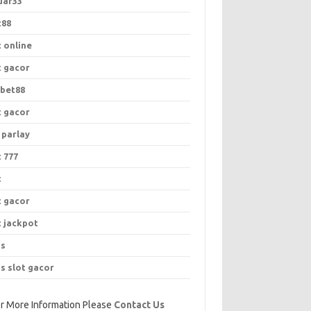
uar33
t88
t online
t gacor
bet88
t gacor
 parlay
t 777
t
t gacor
t jackpot
us
us slot gacor
r More Information Please
Contact Us