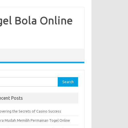
gel Bola Online
rch
ecent Posts
overing the Secrets of Casino Success
ara Mudah Memilih Permainan Togel Online