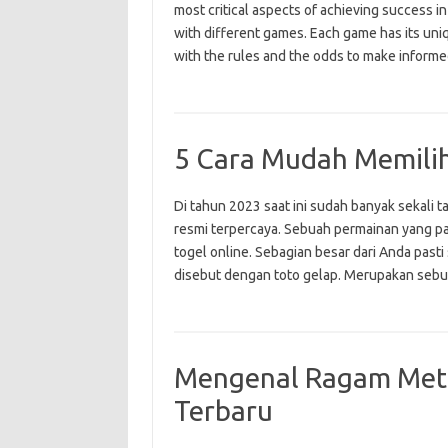
most critical aspects of achieving success 
with different games. Each game has its uniq
with the rules and the odds to make inform
5 Cara Mudah Memilih
Di tahun 2023 saat ini sudah banyak sekali t
resmi terpercaya. Sebuah permainan yang pal
togel online. Sebagian besar dari Anda past
disebut dengan toto gelap. Merupakan seb
Mengenal Ragam Meto
Terbaru