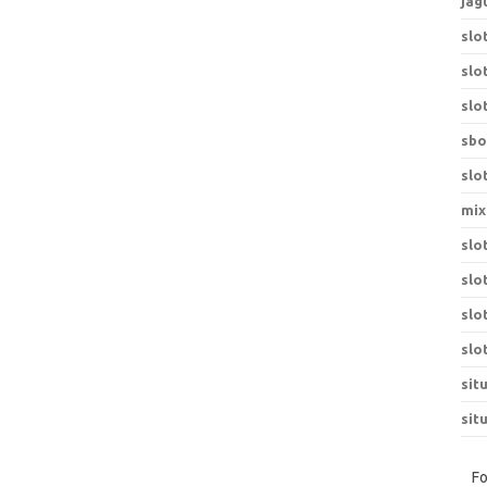
jag
slo
slo
slo
sbo
slo
mix
slo
slo
slo
slo
sit
sit
Fo