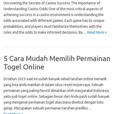
Uncovering the Secrets of Casino Success The Importance of
Understanding Casino Odds One of the most critical aspects of
achieving success in a casino environment is understanding the
odds associated with different games. Each game has its unique
probabilities, and players must familiarize themselves with the
rules and the odds to make informed decisions. By…
Read More »
5 Cara Mudah Memilih Permainan
Togel Online
Di tahun 2023 saat ini sudah banyak sekali taruhan online menarik
yang bisa anda mainkan di dalam situs resmi terpercaya. Sebuah
permainan yang paling favorit dimainkan oleh masyarakat Indonesia
yaitu judi togel online. Sebagian besar dari Anda pasti sudah banyak
yang mengenal permainan togel atau biasa disebut dengan toto
gelap. Merupakan sebuah permainan taruhan prediksi…