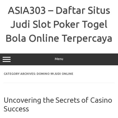
Skip
to
ASIA303 – Daftar Situs
content
Judi Slot Poker Togel
Bola Online Terpercaya
Menu
CATEGORY ARCHIVES:
DOMINO 99 JUDI ONLINE
Uncovering the Secrets of Casino
Success