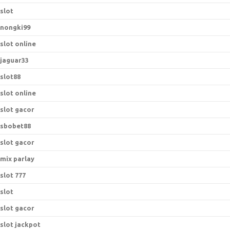
slot
nongki99
slot online
jaguar33
slot88
slot online
slot gacor
sbobet88
slot gacor
mix parlay
slot 777
slot
slot gacor
slot jackpot