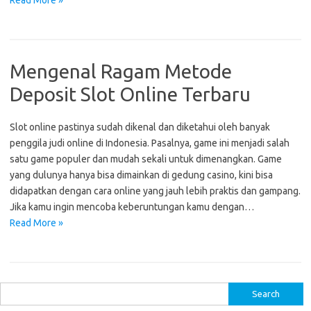
Read More »
Mengenal Ragam Metode
Deposit Slot Online Terbaru
Slot online pastinya sudah dikenal dan diketahui oleh banyak
penggila judi online di Indonesia. Pasalnya, game ini menjadi salah
satu game populer dan mudah sekali untuk dimenangkan. Game
yang dulunya hanya bisa dimainkan di gedung casino, kini bisa
didapatkan dengan cara online yang jauh lebih praktis dan gampang.
Jika kamu ingin mencoba keberuntungan kamu dengan…
Read More »
S
e