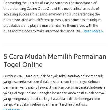
Uncovering the Secrets of Casino Success The Importance of
Understanding Casino Odds One of the most critical aspects of
achieving success in a casino environment is understanding the
odds associated with different games. Each game has its unique
probabilities, and players must familiarize themselves with the
rules and the odds to make informed decisions. By…
Read More »
5 Cara Mudah Memilih Permainan
Togel Online
Di tahun 2023 saat ini sudah banyak sekali taruhan online menarik
yang bisa anda mainkan di dalam situs resmi terpercaya. Sebuah
permainan yang paling favorit dimainkan oleh masyarakat Indonesia
yaitu judi togel online. Sebagian besar dari Anda pasti sudah banyak
yang mengenal permainan togel atau biasa disebut dengan toto
gelap. Merupakan sebuah permainan taruhan prediksi…