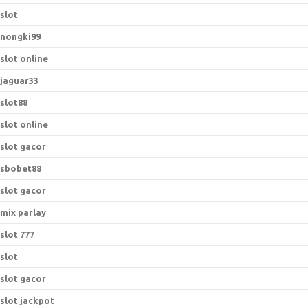
slot
nongki99
slot online
jaguar33
slot88
slot online
slot gacor
sbobet88
slot gacor
mix parlay
slot 777
slot
slot gacor
slot jackpot