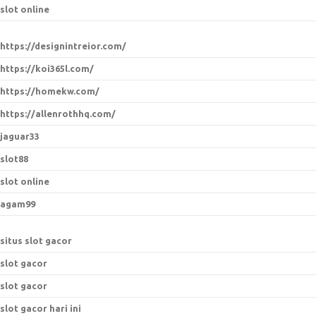
slot online
https://designintreior.com/
https://koi365l.com/
https://homekw.com/
https://allenrothhq.com/
jaguar33
slot88
slot online
agam99
situs slot gacor
slot gacor
slot gacor
slot gacor hari ini