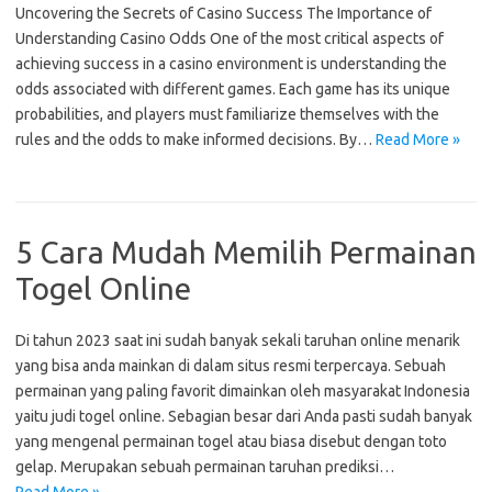
Uncovering the Secrets of Casino Success The Importance of
Understanding Casino Odds One of the most critical aspects of
achieving success in a casino environment is understanding the
odds associated with different games. Each game has its unique
probabilities, and players must familiarize themselves with the
rules and the odds to make informed decisions. By…
Read More »
5 Cara Mudah Memilih Permainan
Togel Online
Di tahun 2023 saat ini sudah banyak sekali taruhan online menarik
yang bisa anda mainkan di dalam situs resmi terpercaya. Sebuah
permainan yang paling favorit dimainkan oleh masyarakat Indonesia
yaitu judi togel online. Sebagian besar dari Anda pasti sudah banyak
yang mengenal permainan togel atau biasa disebut dengan toto
gelap. Merupakan sebuah permainan taruhan prediksi…