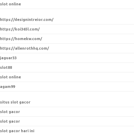
slot online
https://designintreior.com/
https://koi365l.com/
https://homekw.com/
https://allenrothhq.com/
jaguar33
slot88
slot online
agam99
situs slot gacor
slot gacor
slot gacor
slot gacor hari ini