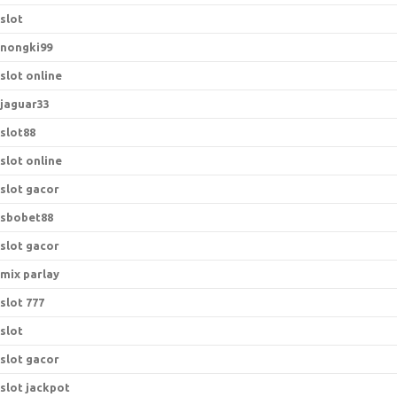
slot
nongki99
slot online
jaguar33
slot88
slot online
slot gacor
sbobet88
slot gacor
mix parlay
slot 777
slot
slot gacor
slot jackpot