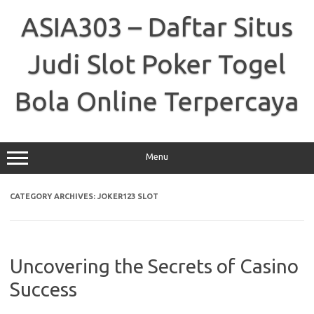
Skip
to
ASIA303 – Daftar Situs
content
Judi Slot Poker Togel
Bola Online Terpercaya
Menu
CATEGORY ARCHIVES:
JOKER123 SLOT
Uncovering the Secrets of Casino
Success