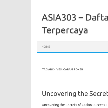
Skip
to
content
ASIA303 – Dafta
Terpercaya
HOME
TAG ARCHIVES:
GARAM POKER
Uncovering the Secret
Uncovering the Secrets of Casino Success 