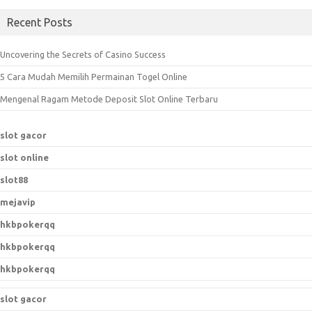
a
Recent Posts
r
c
Uncovering the Secrets of Casino Success
h
5 Cara Mudah Memilih Permainan Togel Online
f
o
Mengenal Ragam Metode Deposit Slot Online Terbaru
r
:
slot gacor
slot online
slot88
mejavip
hkbpokerqq
hkbpokerqq
hkbpokerqq
slot gacor