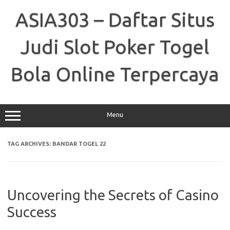
Skip
to
ASIA303 – Daftar Situs
content
Judi Slot Poker Togel
Bola Online Terpercaya
Menu
TAG ARCHIVES:
BANDAR TOGEL 22
Uncovering the Secrets of Casino
Success