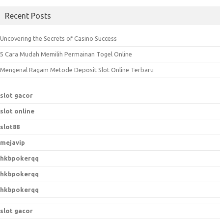
a
Recent Posts
r
c
Uncovering the Secrets of Casino Success
h
5 Cara Mudah Memilih Permainan Togel Online
f
o
Mengenal Ragam Metode Deposit Slot Online Terbaru
r
:
slot gacor
slot online
slot88
mejavip
hkbpokerqq
hkbpokerqq
hkbpokerqq
slot gacor