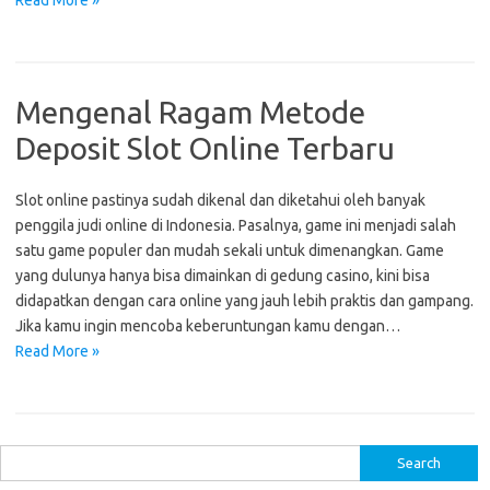
Read More »
Mengenal Ragam Metode
Deposit Slot Online Terbaru
Slot online pastinya sudah dikenal dan diketahui oleh banyak
penggila judi online di Indonesia. Pasalnya, game ini menjadi salah
satu game populer dan mudah sekali untuk dimenangkan. Game
yang dulunya hanya bisa dimainkan di gedung casino, kini bisa
didapatkan dengan cara online yang jauh lebih praktis dan gampang.
Jika kamu ingin mencoba keberuntungan kamu dengan…
Read More »
S
e