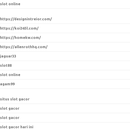
slot online
https://designintreior.com/
https://koi365l.com/
https://homekw.com/
https://allenrothhq.com/
jaguar33
slot88
slot online
agam99
situs slot gacor
slot gacor
slot gacor
slot gacor hari ini