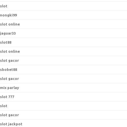
slot
nongki99
slot online
jaguar33
slot88
slot online
slot gacor
sbobet88
slot gacor
mix parlay
slot 777
slot
slot gacor
slot jackpot