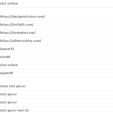
slot online
https://designintreior.com/
https://koi365l.com/
https://homekw.com/
https://allenrothhq.com/
jaguar33
slot88
slot online
agam99
situs slot gacor
slot gacor
slot gacor
slot gacor hari ini