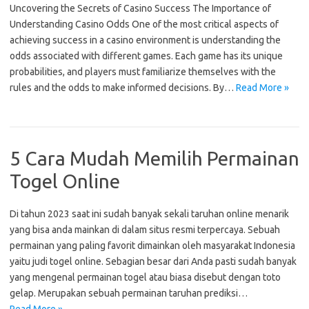
Uncovering the Secrets of Casino Success The Importance of
Understanding Casino Odds One of the most critical aspects of
achieving success in a casino environment is understanding the
odds associated with different games. Each game has its unique
probabilities, and players must familiarize themselves with the
rules and the odds to make informed decisions. By…
Read More »
5 Cara Mudah Memilih Permainan
Togel Online
Di tahun 2023 saat ini sudah banyak sekali taruhan online menarik
yang bisa anda mainkan di dalam situs resmi terpercaya. Sebuah
permainan yang paling favorit dimainkan oleh masyarakat Indonesia
yaitu judi togel online. Sebagian besar dari Anda pasti sudah banyak
yang mengenal permainan togel atau biasa disebut dengan toto
gelap. Merupakan sebuah permainan taruhan prediksi…