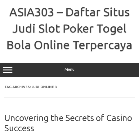
Skip
to
ASIA303 – Daftar Situs
content
Judi Slot Poker Togel
Bola Online Terpercaya
Menu
TAG ARCHIVES:
JUDI ONLINE 3
Uncovering the Secrets of Casino
Success