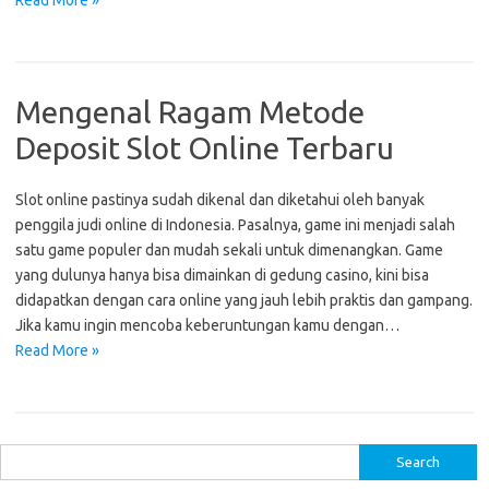
Read More »
Mengenal Ragam Metode
Deposit Slot Online Terbaru
Slot online pastinya sudah dikenal dan diketahui oleh banyak
penggila judi online di Indonesia. Pasalnya, game ini menjadi salah
satu game populer dan mudah sekali untuk dimenangkan. Game
yang dulunya hanya bisa dimainkan di gedung casino, kini bisa
didapatkan dengan cara online yang jauh lebih praktis dan gampang.
Jika kamu ingin mencoba keberuntungan kamu dengan…
Read More »
S
e