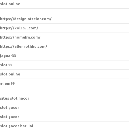
slot online
https://designintreior.com/
https://koi365l.com/
https://homekw.com/
https://allenrothhq.com/
jaguar33
slot88
slot online
agam99
situs slot gacor
slot gacor
slot gacor
slot gacor hari ini