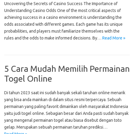
Uncovering the Secrets of Casino Success The Importance of
Understanding Casino Odds One of the most critical aspects of
achieving success in a casino environment is understanding the
odds associated with different games. Each game has its unique
probabilities, and players must familiarize themselves with the
rules and the odds to make informed decisions. By…
Read More »
5 Cara Mudah Memilih Permainan
Togel Online
Di tahun 2023 saat ini sudah banyak sekali taruhan online menarik
yang bisa anda mainkan di dalam situs resmi terpercaya. Sebuah
permainan yang paling favorit dimainkan oleh masyarakat Indonesia
yaitu judi togel online. Sebagian besar dari Anda pasti sudah banyak
yang mengenal permainan togel atau biasa disebut dengan toto
gelap. Merupakan sebuah permainan taruhan prediksi…