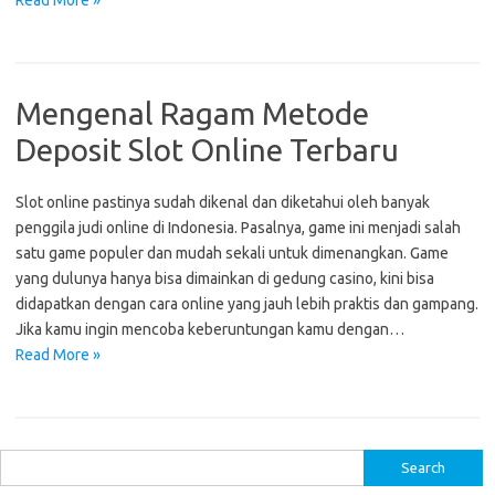
Read More »
Mengenal Ragam Metode
Deposit Slot Online Terbaru
Slot online pastinya sudah dikenal dan diketahui oleh banyak
penggila judi online di Indonesia. Pasalnya, game ini menjadi salah
satu game populer dan mudah sekali untuk dimenangkan. Game
yang dulunya hanya bisa dimainkan di gedung casino, kini bisa
didapatkan dengan cara online yang jauh lebih praktis dan gampang.
Jika kamu ingin mencoba keberuntungan kamu dengan…
Read More »
S
e