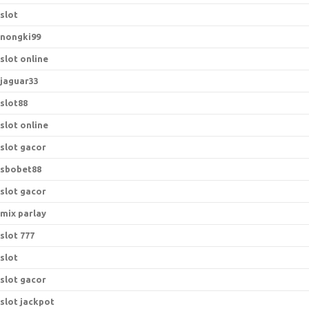
slot
nongki99
slot online
jaguar33
slot88
slot online
slot gacor
sbobet88
slot gacor
mix parlay
slot 777
slot
slot gacor
slot jackpot