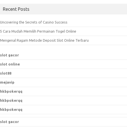
a
Recent Posts
r
c
Uncovering the Secrets of Casino Success
h
5 Cara Mudah Memilih Permainan Togel Online
f
o
Mengenal Ragam Metode Deposit Slot Online Terbaru
r
:
slot gacor
slot online
slot88
mejavip
hkbpokerqq
hkbpokerqq
hkbpokerqq
slot gacor