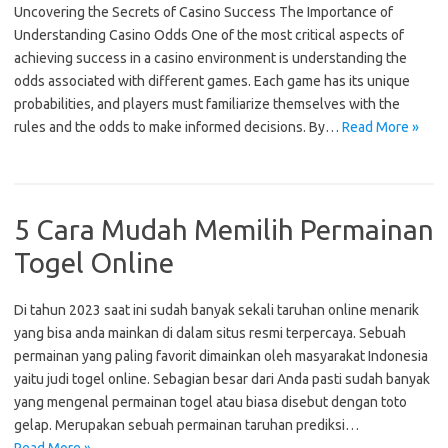
Uncovering the Secrets of Casino Success The Importance of
Understanding Casino Odds One of the most critical aspects of
achieving success in a casino environment is understanding the
odds associated with different games. Each game has its unique
probabilities, and players must familiarize themselves with the
rules and the odds to make informed decisions. By…
Read More »
5 Cara Mudah Memilih Permainan
Togel Online
Di tahun 2023 saat ini sudah banyak sekali taruhan online menarik
yang bisa anda mainkan di dalam situs resmi terpercaya. Sebuah
permainan yang paling favorit dimainkan oleh masyarakat Indonesia
yaitu judi togel online. Sebagian besar dari Anda pasti sudah banyak
yang mengenal permainan togel atau biasa disebut dengan toto
gelap. Merupakan sebuah permainan taruhan prediksi…