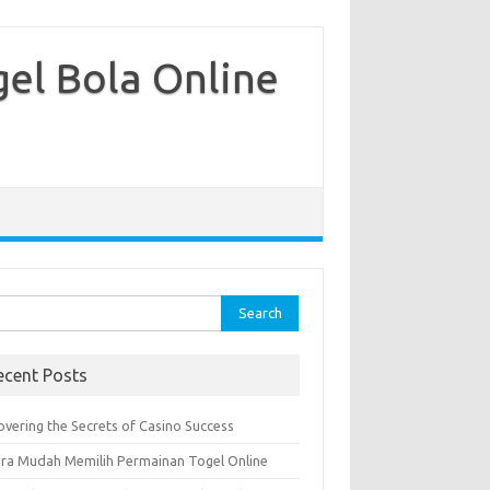
gel Bola Online
rch
ecent Posts
overing the Secrets of Casino Success
ara Mudah Memilih Permainan Togel Online