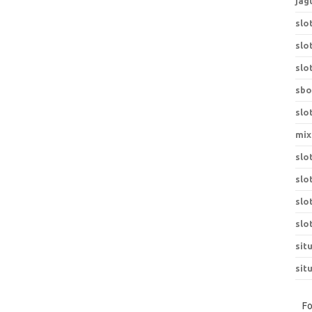
jag
slo
slo
slo
sbo
slo
mix
slo
slo
slo
slo
sit
sit
Fo