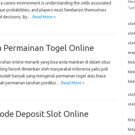
Men
in a casino environment is understanding the odds associated
Ter
ue probabilities, and players must familiarize themselves
ed decisions. By…
Read More »
slo
slo
slo
 Permainan Togel Online
mej
aruhan online menarik yang bisa anda mainkan di dalam situs
hk
ing favorit dimainkan oleh masyarakat Indonesia yaitu judi
hk
i sudah banyak yang mengenal permainan togel atau biasa
hk
uah permainan taruhan prediksi…
Read More »
slo
slo
de Deposit Slot Online
htt
htt