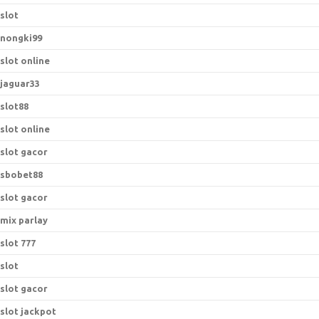
slot
nongki99
slot online
jaguar33
slot88
slot online
slot gacor
sbobet88
slot gacor
mix parlay
slot 777
slot
slot gacor
slot jackpot