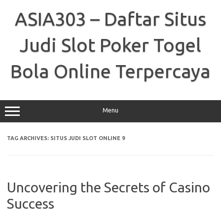
Skip
to
ASIA303 – Daftar Situs
content
Judi Slot Poker Togel
Bola Online Terpercaya
Menu
TAG ARCHIVES:
SITUS JUDI SLOT ONLINE 9
Uncovering the Secrets of Casino
Success