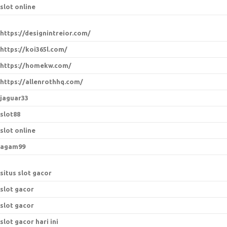
slot online
https://designintreior.com/
https://koi365l.com/
https://homekw.com/
https://allenrothhq.com/
jaguar33
slot88
slot online
agam99
situs slot gacor
slot gacor
slot gacor
slot gacor hari ini