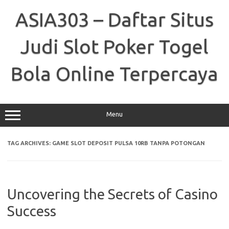
Skip
to
ASIA303 – Daftar Situs
content
Judi Slot Poker Togel
Bola Online Terpercaya
Menu
TAG ARCHIVES:
GAME SLOT DEPOSIT PULSA 10RB TANPA POTONGAN
Uncovering the Secrets of Casino
Success