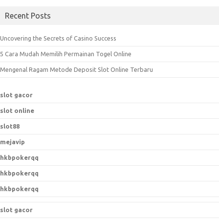
a
Recent Posts
r
c
Uncovering the Secrets of Casino Success
h
5 Cara Mudah Memilih Permainan Togel Online
f
o
Mengenal Ragam Metode Deposit Slot Online Terbaru
r
:
slot gacor
slot online
slot88
mejavip
hkbpokerqq
hkbpokerqq
hkbpokerqq
slot gacor