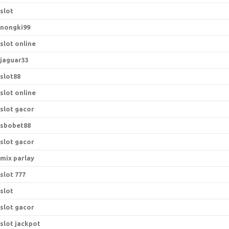
slot
nongki99
slot online
jaguar33
slot88
slot online
slot gacor
sbobet88
slot gacor
mix parlay
slot 777
slot
slot gacor
slot jackpot