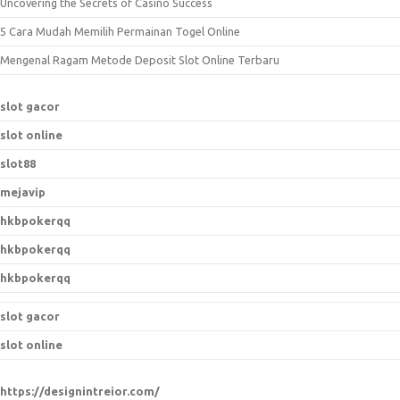
Uncovering the Secrets of Casino Success
h
5 Cara Mudah Memilih Permainan Togel Online
f
o
Mengenal Ragam Metode Deposit Slot Online Terbaru
r
:
slot gacor
slot online
slot88
mejavip
hkbpokerqq
hkbpokerqq
hkbpokerqq
slot gacor
slot online
https://designintreior.com/