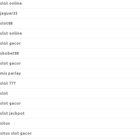
slot online
jaguar33
slot88
slot online
slot gacor
sbobet88
slot gacor
mix parlay
slot 777
slot
slot gacor
slot jackpot
situs
situs slot gacor