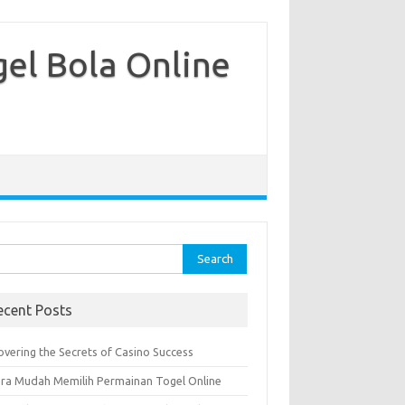
gel Bola Online
rch
ecent Posts
overing the Secrets of Casino Success
ara Mudah Memilih Permainan Togel Online