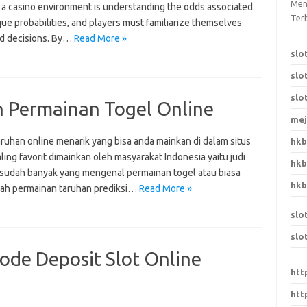
Men
in a casino environment is understanding the odds associated
Ter
ue probabilities, and players must familiarize themselves
ed decisions. By…
Read More »
slo
slo
slo
 Permainan Togel Online
mej
aruhan online menarik yang bisa anda mainkan di dalam situs
hk
ing favorit dimainkan oleh masyarakat Indonesia yaitu judi
hk
i sudah banyak yang mengenal permainan togel atau biasa
hk
uah permainan taruhan prediksi…
Read More »
slo
slo
de Deposit Slot Online
htt
htt