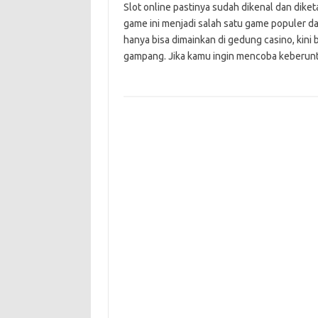
Slot online pastinya sudah dikenal dan diket
game ini menjadi salah satu game populer 
hanya bisa dimainkan di gedung casino, kini 
gampang. Jika kamu ingin mencoba keber