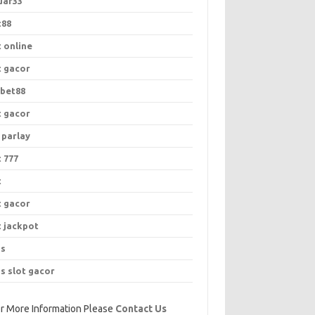
uar33
t88
t online
t gacor
bet88
t gacor
 parlay
t 777
t
t gacor
t jackpot
us
us slot gacor
r More Information Please
Contact Us