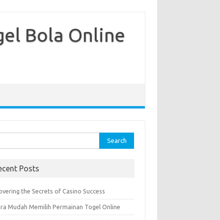
gel Bola Online
rch
ecent Posts
overing the Secrets of Casino Success
ara Mudah Memilih Permainan Togel Online