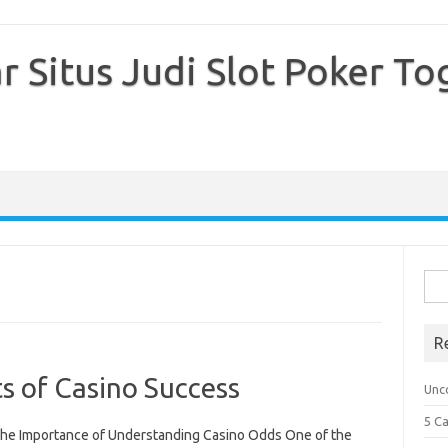
r Situs Judi Slot Poker To
Sea
for:
R
s of Casino Success
Unc
5 C
The Importance of Understanding Casino Odds One of the