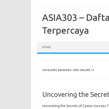
Skip
to
content
ASIA303 – Dafta
Terpercaya
HOME
CATEGORY ARCHIVES:
JUDI ONLINE 17
Uncovering the Secret
Uncovering the Secrets of Casino Success 