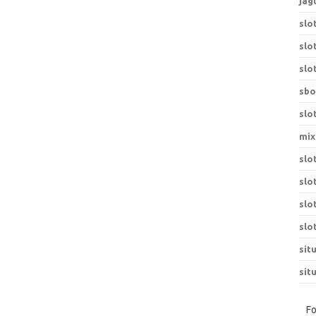
jag
slo
slo
slo
sbo
slo
mix
slo
slo
slo
slo
sit
sit
Fo