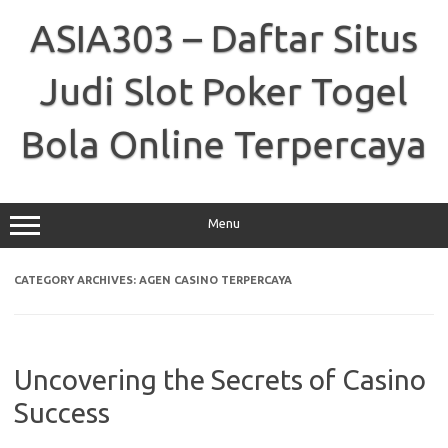
Skip
to
ASIA303 – Daftar Situs
content
Judi Slot Poker Togel
Bola Online Terpercaya
Menu
CATEGORY ARCHIVES:
AGEN CASINO TERPERCAYA
Uncovering the Secrets of Casino
Success