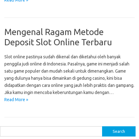
Read More »
Mengenal Ragam Metode
Deposit Slot Online Terbaru
Slot online pastinya sudah dikenal dan diketahui oleh banyak
penggila judi online di Indonesia. Pasalnya, game ini menjadi salah
satu game populer dan mudah sekali untuk dimenangkan. Game
yang dulunya hanya bisa dimainkan di gedung casino, kini bisa
didapatkan dengan cara online yang jauh lebih praktis dan gampang.
Jika kamu ingin mencoba keberuntungan kamu dengan…
Read More »
S
e