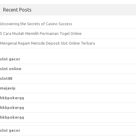
a
Recent Posts
r
c
Uncovering the Secrets of Casino Success
h
5 Cara Mudah Memilih Permainan Togel Online
f
o
Mengenal Ragam Metode Deposit Slot Online Terbaru
r
:
slot gacor
slot online
slot88
mejavip
hkbpokerqq
hkbpokerqq
hkbpokerqq
slot gacor