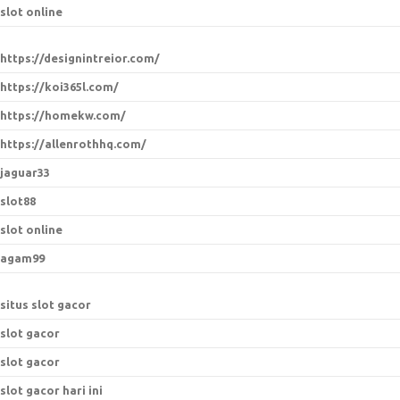
slot online
https://designintreior.com/
https://koi365l.com/
https://homekw.com/
https://allenrothhq.com/
jaguar33
slot88
slot online
agam99
situs slot gacor
slot gacor
slot gacor
slot gacor hari ini