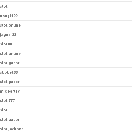
slot
nongki99
slot online
jaguar33
slot88
slot online
slot gacor
sbobet88
slot gacor
mix parlay
slot 777
slot
slot gacor
slot jackpot