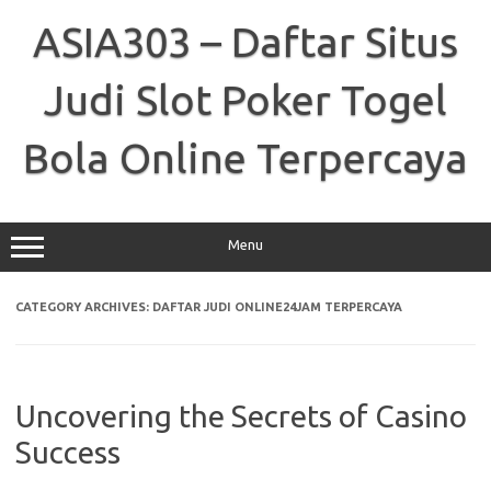
Skip
to
ASIA303 – Daftar Situs
content
Judi Slot Poker Togel
Bola Online Terpercaya
Menu
CATEGORY ARCHIVES:
DAFTAR JUDI ONLINE24JAM TERPERCAYA
Uncovering the Secrets of Casino
Success