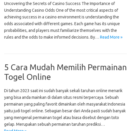
Uncovering the Secrets of Casino Success The Importance of
Understanding Casino Odds One of the most critical aspects of
achieving success in a casino environment is understanding the
odds associated with different games. Each game has its unique
probabilities, and players must familiarize themselves with the
rules and the odds to make informed decisions. By…
Read More »
5 Cara Mudah Memilih Permainan
Togel Online
Di tahun 2023 saat ini sudah banyak sekali taruhan online menarik
yang bisa anda mainkan di dalam situs resmi terpercaya. Sebuah
permainan yang paling favorit dimainkan oleh masyarakat Indonesia
yaitu judi togel online. Sebagian besar dari Anda pasti sudah banyak
yang mengenal permainan togel atau biasa disebut dengan toto
gelap. Merupakan sebuah permainan taruhan prediksi…