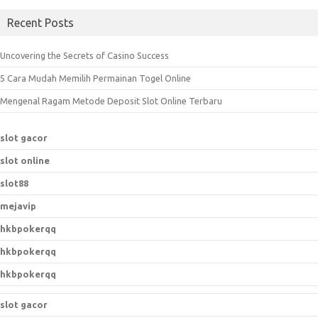
a
Recent Posts
r
c
Uncovering the Secrets of Casino Success
h
5 Cara Mudah Memilih Permainan Togel Online
f
o
Mengenal Ragam Metode Deposit Slot Online Terbaru
r
:
slot gacor
slot online
slot88
mejavip
hkbpokerqq
hkbpokerqq
hkbpokerqq
slot gacor