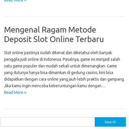
Read More »
Mengenal Ragam Metode
Deposit Slot Online Terbaru
Slot online pastinya sudah dikenal dan diketahui oleh banyak
penggila judi online di Indonesia. Pasalnya, game ini menjadi salah
satu game populer dan mudah sekali untuk dimenangkan. Game
yang dulunya hanya bisa dimainkan di gedung casino, kini bisa
didapatkan dengan cara online yang jauh lebih praktis dan gampang.
Jika kamu ingin mencoba keberuntungan kamu dengan…
Read More »
S
e