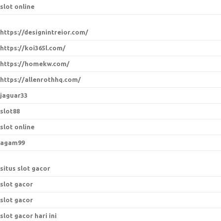
slot online
https://designintreior.com/
https://koi365l.com/
https://homekw.com/
https://allenrothhq.com/
jaguar33
slot88
slot online
agam99
situs slot gacor
slot gacor
slot gacor
slot gacor hari ini