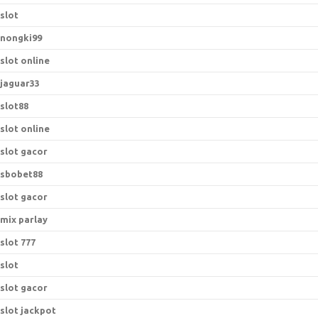
slot
nongki99
slot online
jaguar33
slot88
slot online
slot gacor
sbobet88
slot gacor
mix parlay
slot 777
slot
slot gacor
slot jackpot