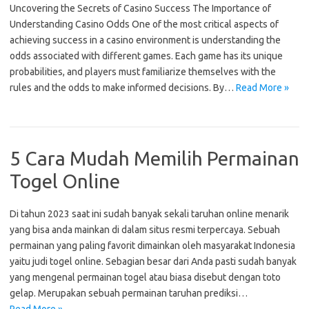
Uncovering the Secrets of Casino Success The Importance of
Understanding Casino Odds One of the most critical aspects of
achieving success in a casino environment is understanding the
odds associated with different games. Each game has its unique
probabilities, and players must familiarize themselves with the
rules and the odds to make informed decisions. By…
Read More »
5 Cara Mudah Memilih Permainan
Togel Online
Di tahun 2023 saat ini sudah banyak sekali taruhan online menarik
yang bisa anda mainkan di dalam situs resmi terpercaya. Sebuah
permainan yang paling favorit dimainkan oleh masyarakat Indonesia
yaitu judi togel online. Sebagian besar dari Anda pasti sudah banyak
yang mengenal permainan togel atau biasa disebut dengan toto
gelap. Merupakan sebuah permainan taruhan prediksi…