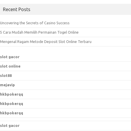
a
Recent Posts
r
c
Uncovering the Secrets of Casino Success
h
5 Cara Mudah Memilih Permainan Togel Online
f
o
Mengenal Ragam Metode Deposit Slot Online Terbaru
r
:
slot gacor
slot online
slot88
mejavip
hkbpokerqq
hkbpokerqq
hkbpokerqq
slot gacor