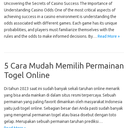
Uncovering the Secrets of Casino Success The Importance of
Understanding Casino Odds One of the most critical aspects of
achieving success in a casino environment is understanding the
odds associated with different games. Each game has its unique
probabilities, and players must familiarize themselves with the
rules and the odds to make informed decisions. By…
Read More »
5 Cara Mudah Memilih Permainan
Togel Online
Di tahun 2023 saat ini sudah banyak sekali taruhan online menarik
yang bisa anda mainkan di dalam situs resmi terpercaya. Sebuah
permainan yang paling favorit dimainkan oleh masyarakat Indonesia
yaitu judi togel online. Sebagian besar dari Anda pasti sudah banyak
yang mengenal permainan togel atau biasa disebut dengan toto
gelap. Merupakan sebuah permainan taruhan prediksi…