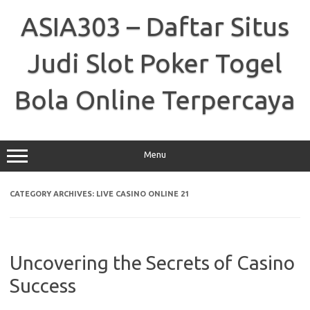
Skip
to
ASIA303 – Daftar Situs
content
Judi Slot Poker Togel
Bola Online Terpercaya
Menu
CATEGORY ARCHIVES:
LIVE CASINO ONLINE 21
Uncovering the Secrets of Casino
Success