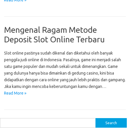
Read More »
Mengenal Ragam Metode
Deposit Slot Online Terbaru
Slot online pastinya sudah dikenal dan diketahui oleh banyak
penggila judi online di Indonesia. Pasalnya, game ini menjadi salah
satu game populer dan mudah sekali untuk dimenangkan. Game
yang dulunya hanya bisa dimainkan di gedung casino, kini bisa
didapatkan dengan cara online yang jauh lebih praktis dan gampang.
Jika kamu ingin mencoba keberuntungan kamu dengan…
Read More »
S
e