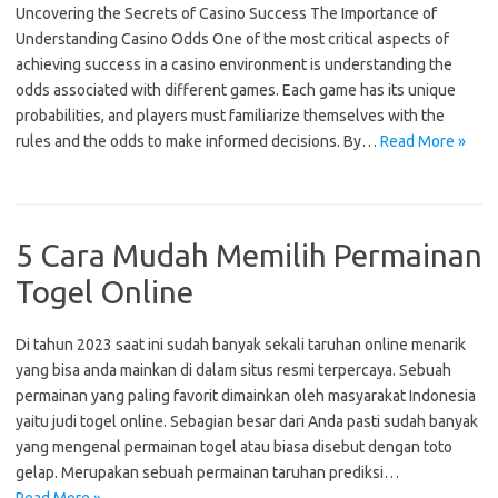
Uncovering the Secrets of Casino Success The Importance of
Understanding Casino Odds One of the most critical aspects of
achieving success in a casino environment is understanding the
odds associated with different games. Each game has its unique
probabilities, and players must familiarize themselves with the
rules and the odds to make informed decisions. By…
Read More »
5 Cara Mudah Memilih Permainan
Togel Online
Di tahun 2023 saat ini sudah banyak sekali taruhan online menarik
yang bisa anda mainkan di dalam situs resmi terpercaya. Sebuah
permainan yang paling favorit dimainkan oleh masyarakat Indonesia
yaitu judi togel online. Sebagian besar dari Anda pasti sudah banyak
yang mengenal permainan togel atau biasa disebut dengan toto
gelap. Merupakan sebuah permainan taruhan prediksi…