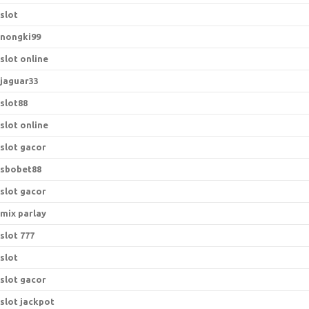
slot
nongki99
slot online
jaguar33
slot88
slot online
slot gacor
sbobet88
slot gacor
mix parlay
slot 777
slot
slot gacor
slot jackpot