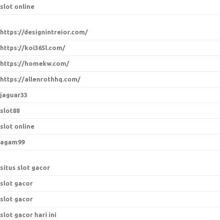
slot online
https://designintreior.com/
https://koi365l.com/
https://homekw.com/
https://allenrothhq.com/
jaguar33
slot88
slot online
agam99
situs slot gacor
slot gacor
slot gacor
slot gacor hari ini