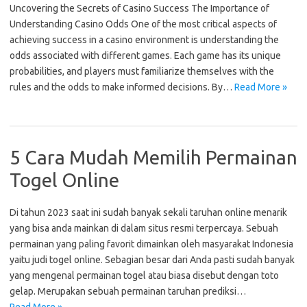
Uncovering the Secrets of Casino Success The Importance of
Understanding Casino Odds One of the most critical aspects of
achieving success in a casino environment is understanding the
odds associated with different games. Each game has its unique
probabilities, and players must familiarize themselves with the
rules and the odds to make informed decisions. By…
Read More »
5 Cara Mudah Memilih Permainan
Togel Online
Di tahun 2023 saat ini sudah banyak sekali taruhan online menarik
yang bisa anda mainkan di dalam situs resmi terpercaya. Sebuah
permainan yang paling favorit dimainkan oleh masyarakat Indonesia
yaitu judi togel online. Sebagian besar dari Anda pasti sudah banyak
yang mengenal permainan togel atau biasa disebut dengan toto
gelap. Merupakan sebuah permainan taruhan prediksi…