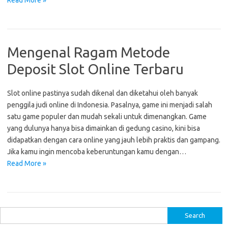
Read More »
Mengenal Ragam Metode
Deposit Slot Online Terbaru
Slot online pastinya sudah dikenal dan diketahui oleh banyak
penggila judi online di Indonesia. Pasalnya, game ini menjadi salah
satu game populer dan mudah sekali untuk dimenangkan. Game
yang dulunya hanya bisa dimainkan di gedung casino, kini bisa
didapatkan dengan cara online yang jauh lebih praktis dan gampang.
Jika kamu ingin mencoba keberuntungan kamu dengan…
Read More »
S
e