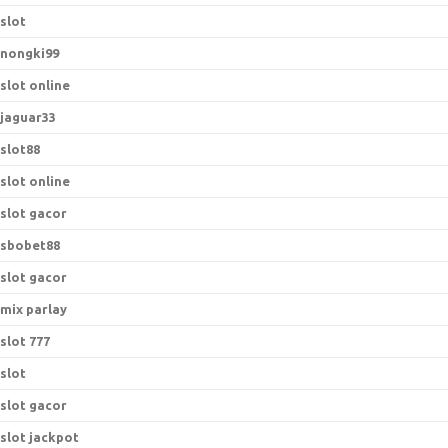
slot
nongki99
slot online
jaguar33
slot88
slot online
slot gacor
sbobet88
slot gacor
mix parlay
slot 777
slot
slot gacor
slot jackpot