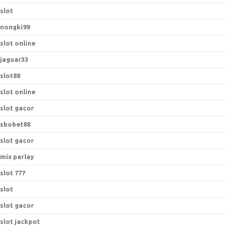
slot
nongki99
slot online
jaguar33
slot88
slot online
slot gacor
sbobet88
slot gacor
mix parlay
slot 777
slot
slot gacor
slot jackpot