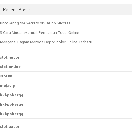
a
Recent Posts
r
c
Uncovering the Secrets of Casino Success
h
5 Cara Mudah Memilih Permainan Togel Online
f
o
Mengenal Ragam Metode Deposit Slot Online Terbaru
r
:
slot gacor
slot online
slot88
mejavip
hkbpokerqq
hkbpokerqq
hkbpokerqq
slot gacor