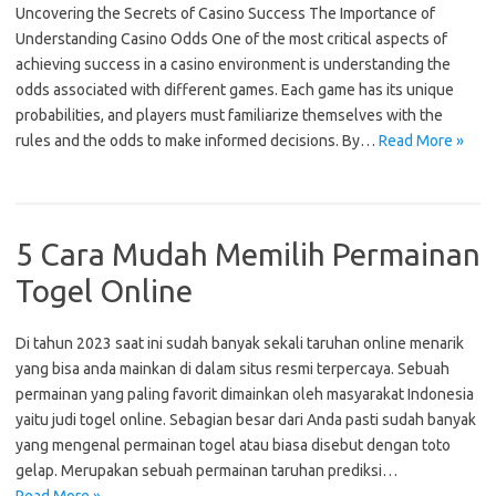
Uncovering the Secrets of Casino Success The Importance of
Understanding Casino Odds One of the most critical aspects of
achieving success in a casino environment is understanding the
odds associated with different games. Each game has its unique
probabilities, and players must familiarize themselves with the
rules and the odds to make informed decisions. By…
Read More »
5 Cara Mudah Memilih Permainan
Togel Online
Di tahun 2023 saat ini sudah banyak sekali taruhan online menarik
yang bisa anda mainkan di dalam situs resmi terpercaya. Sebuah
permainan yang paling favorit dimainkan oleh masyarakat Indonesia
yaitu judi togel online. Sebagian besar dari Anda pasti sudah banyak
yang mengenal permainan togel atau biasa disebut dengan toto
gelap. Merupakan sebuah permainan taruhan prediksi…