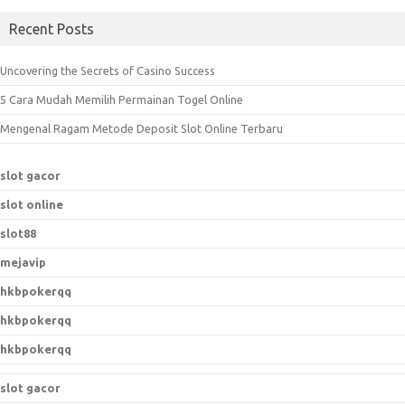
a
Recent Posts
r
c
Uncovering the Secrets of Casino Success
h
5 Cara Mudah Memilih Permainan Togel Online
f
o
Mengenal Ragam Metode Deposit Slot Online Terbaru
r
:
slot gacor
slot online
slot88
mejavip
hkbpokerqq
hkbpokerqq
hkbpokerqq
slot gacor