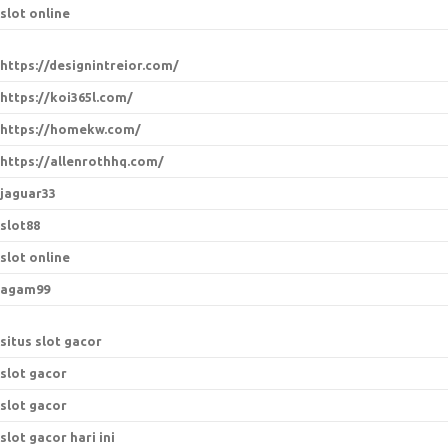
slot online
https://designintreior.com/
https://koi365l.com/
https://homekw.com/
https://allenrothhq.com/
jaguar33
slot88
slot online
agam99
situs slot gacor
slot gacor
slot gacor
slot gacor hari ini