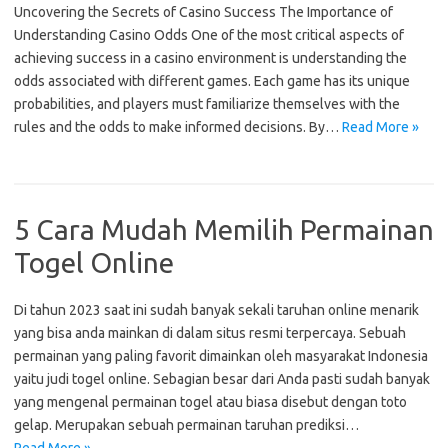
Uncovering the Secrets of Casino Success The Importance of
Understanding Casino Odds One of the most critical aspects of
achieving success in a casino environment is understanding the
odds associated with different games. Each game has its unique
probabilities, and players must familiarize themselves with the
rules and the odds to make informed decisions. By…
Read More »
5 Cara Mudah Memilih Permainan
Togel Online
Di tahun 2023 saat ini sudah banyak sekali taruhan online menarik
yang bisa anda mainkan di dalam situs resmi terpercaya. Sebuah
permainan yang paling favorit dimainkan oleh masyarakat Indonesia
yaitu judi togel online. Sebagian besar dari Anda pasti sudah banyak
yang mengenal permainan togel atau biasa disebut dengan toto
gelap. Merupakan sebuah permainan taruhan prediksi…