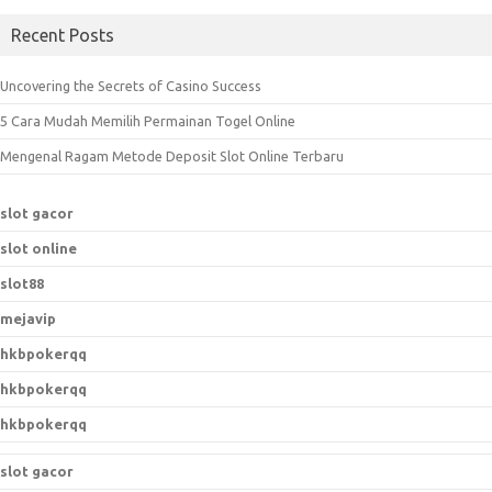
a
Recent Posts
r
c
Uncovering the Secrets of Casino Success
h
5 Cara Mudah Memilih Permainan Togel Online
f
o
Mengenal Ragam Metode Deposit Slot Online Terbaru
r
:
slot gacor
slot online
slot88
mejavip
hkbpokerqq
hkbpokerqq
hkbpokerqq
slot gacor