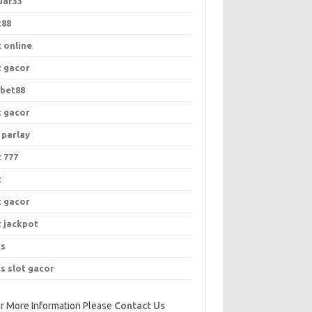
uar33
t88
t online
t gacor
bet88
t gacor
 parlay
t 777
t
t gacor
t jackpot
us
us slot gacor
r More Information Please
Contact Us