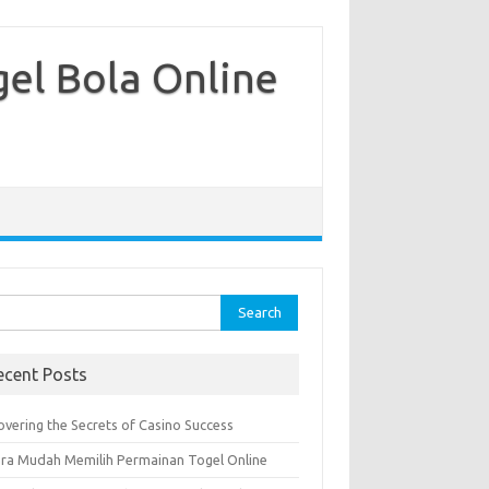
gel Bola Online
rch
ecent Posts
overing the Secrets of Casino Success
ara Mudah Memilih Permainan Togel Online