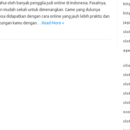
ahui oleh banyak penggila judi online di Indonesia. Pasalnya,
htt
dan mudah sekali untuk dimenangkan. Game yang dulunya
htt
bisa didapatkan dengan cara online yang jauh lebih praktis dan
jag
untungan kamu dengan…
Read More »
slo
slo
ag
sit
slo
slo
slo
slo
non
slo