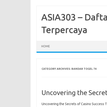
Skip
to
content
ASIA303 – Dafta
Terpercaya
HOME
CATEGORY ARCHIVES:
BANDAR TOGEL 74
Uncovering the Secret
Uncovering the Secrets of Casino Success 