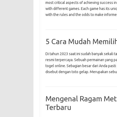
most critical aspects of achieving success 
with different games. Each game has its uniq
with the rules and the odds to make inform
5 Cara Mudah Memilih
Di tahun 2023 saat ini sudah banyak sekali t
resmi terpercaya. Sebuah permainan yang pal
togel online. Sebagian besar dari Anda past
disebut dengan toto gelap. Merupakan seb
Mengenal Ragam Meto
Terbaru