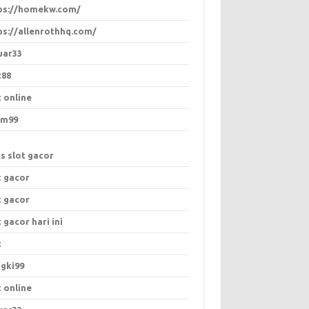
ps://homekw.com/
ps://allenrothhq.com/
uar33
t88
t online
am99
us slot gacor
t gacor
t gacor
t gacor hari ini
t
gki99
t online