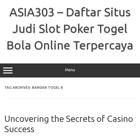
Skip
to
ASIA303 – Daftar Situs
content
Judi Slot Poker Togel
Bola Online Terpercaya
Menu
TAG ARCHIVES:
BANDAR TOGEL 8
Uncovering the Secrets of Casino
Success