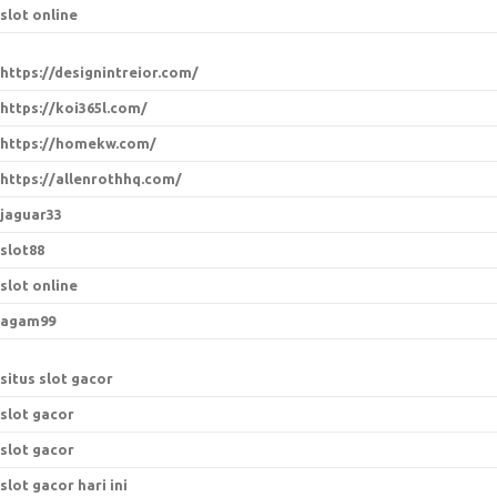
slot online
https://designintreior.com/
https://koi365l.com/
https://homekw.com/
https://allenrothhq.com/
jaguar33
slot88
slot online
agam99
situs slot gacor
slot gacor
slot gacor
slot gacor hari ini